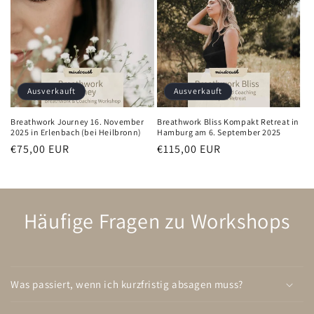
Ausverkauft
Ausverkauft
Breathwork Journey 16. November
Breathwork Bliss Kompakt Retreat in
2025 in Erlenbach (bei Heilbronn)
Hamburg am 6. September 2025
Normaler
€75,00 EUR
Normaler
€115,00 EUR
Preis
Preis
Häufige Fragen zu Workshops
Was passiert, wenn ich kurzfristig absagen muss?